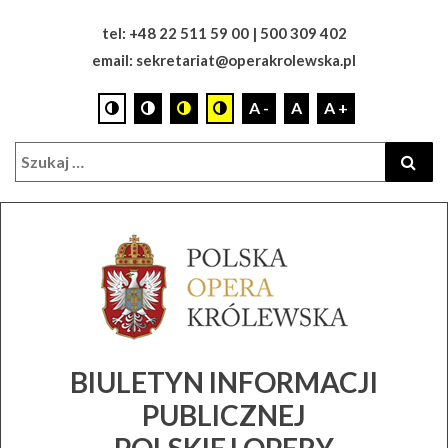
Skip
tel: +48 22 511 59 00 | 500 309 402
to
email: sekretariat@operakrolewska.pl
content
A -
A
A +
Search
SZUK
for:
BIULETYN INFORMACJI
PUBLICZNEJ